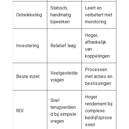
Statisch,
Leert en
Ontwikkeling
handmatig
verbetert met
bijwerken
monitoring
Hoger,
afhankelijk
Investering
Relatief laag
van
koppelingen
Processen
Veelgestelde
Beste inzet
met acties en
vragen
beslissingen
Hoger
Snel
rendement bij
terugverdien
ROI
complexe
d bij simpele
bedrijfsproce
vragen
ssen